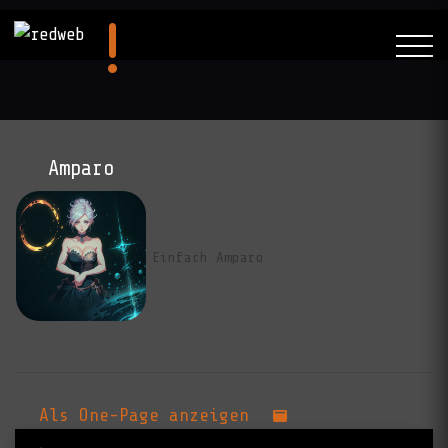
Amparo
Einfach Amparo
RedAI:
Als One-Page anzeigen